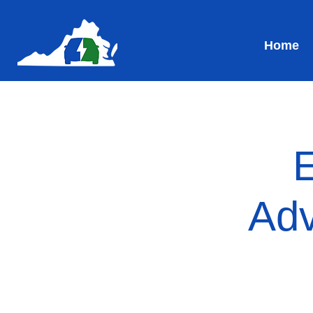
Home
E
Adv