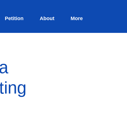
Petition
About
More
ia
ting