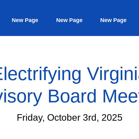
New Page
New Page
New Page
lectrifying Virgin
isory Board Mee
Friday, October 3rd, 2025